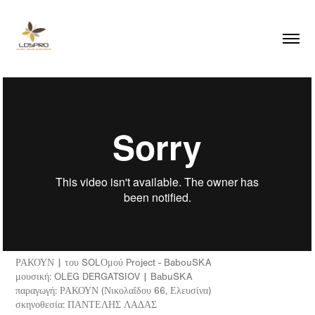
ΡΑΚΟΥΝ | του SOLΟμού Project - BabouSKA
μουσική: OLEG DERGATSIOV | BabuSKA
παραγωγή: ΡΑΚΟΥΝ (Νικολαΐδου 66, Ελευσίνα)
σκηνοθεσία: ΠΑΝΤΕΛΗΣ ΛΑΔΑΣ