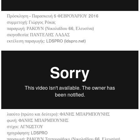
Πρόσκληση - Παρασκευή 5 ΦΕΒΡΟΥΑΡΙΟΥ 2016
συμμετοχή: Γιώργος Ρόκας
παραγωγή: ΡΑΚΟΥΝ (Νικολαΐδου 66, Ελευσίνα)
σκηνοθεσία: ΠΑΝΤΕΛΗΣ ΛΑΔΑΣ
εκτέλεση παραγωγής: LDSPRO (ldspro.net)
λαούτο (πρώτο και δεύτερο): ΦΑΝΗΣ ΜΠΑΡΜΠΟΥΝΗΣ
φωνή: ΦΑΝΗΣ ΜΠΑΡΜΠΟΥΝΗΣ
στίχοι: ΑΓΝΩΣΤΟΥ
ηχογράφηση: LDSPRO
παραγωγή: ΡΑΚΟΥΝ Τσιπουράδικο (Νικολαΐδου 66, Ελευσίνα)