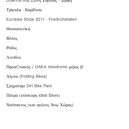
Downhill στη Στενή Ευβοίας - Δίρφη
Τρίκαλα - Καρδίτσα
Eurobike Show 2011 - Friedrichshafen
Θεσσαλονίκη
Βόλος
Ρόδος
Λονδίνο
ΠροαCτιακός / OAKA Velodrome μέρος β'
Αίγινα (Folding Bikes)
Σχηματάρι Dirt Bike Park
Πάτρα (επίσκεψη Ideal Bikes)
Ναύπακτος (και αγώνες Άνω Χώρας)